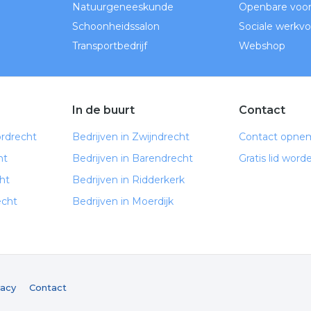
Natuurgeneeskunde
Openbare voor
Schoonheidssalon
Sociale werkvo
Transportbedrijf
Webshop
In de buurt
Contact
ordrecht
Bedrijven in Zwijndrecht
Contact opne
ht
Bedrijven in Barendrecht
Gratis lid word
ht
Bedrijven in Ridderkerk
echt
Bedrijven in Moerdijk
vacy
Contact