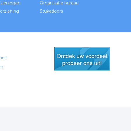
zieningen
Organisatie bureau
orziening
Stukadoors
men
en
gratis lid worden