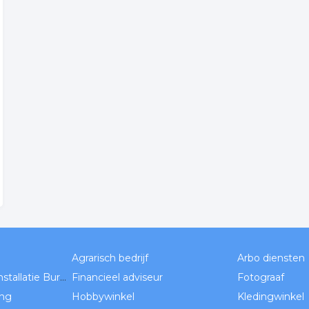
Agrarisch bedrijf
Arbo diensten
Elektro Technisch Installatie Bureau
Financieel adviseur
Fotograaf
ng
Hobbywinkel
Kledingwinkel