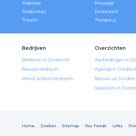
Makelaar
Massage
Reisbureau
Restaurant
Theater
Therapeut
Bedrijven
Overzichten
Bedrijven in Dordrecht
Aanbiedingen in D
Nieuwe bedrijven
Agenda in Dordrec
Meest actieve bedrijven
Nieuws uit Dordrec
Vacatures in Dordr
Home
Zoeken
Sitemap
Rss Feeds
Links
Pri