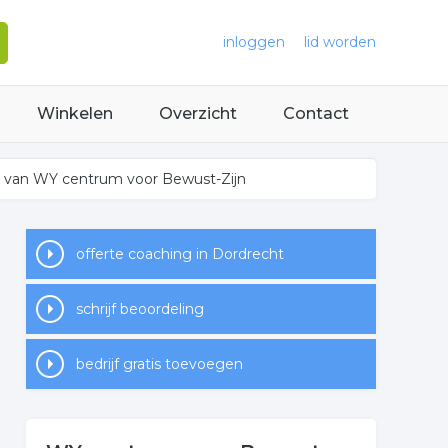
inloggen
lid worden
Winkelen
Overzicht
Contact
t van WY centrum voor Bewust-Zijn
offerte coaching in Dordrecht
schrijf beoordeling
bedrijf gratis toevoegen