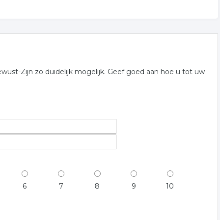
st-Zijn zo duidelijk mogelijk. Geef goed aan hoe u tot uw
6
7
8
9
10