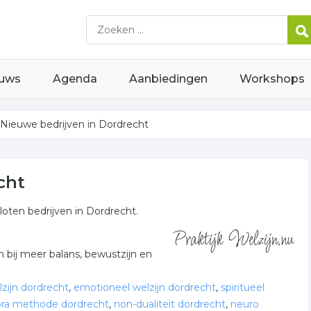
uws
Agenda
Aanbiedingen
Workshops
Nieuwe bedrijven in Dordrecht
cht
oten bedrijven in Dordrecht.
 bij meer balans, bewustzijn en
lzijn dordrecht
,
emotioneel welzijn dordrecht
,
spiritueel
ora methode dordrecht
,
non-dualiteit dordrecht
,
neuro