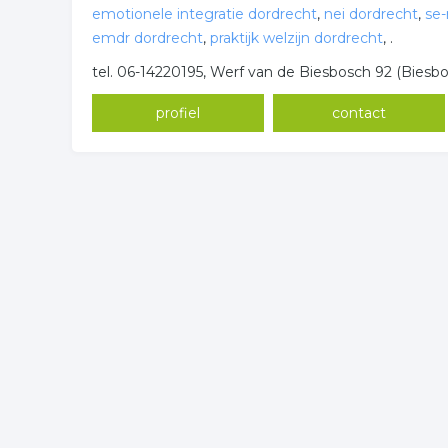
emotionele integratie dordrecht
,
nei dordrecht
,
se
emdr dordrecht
,
praktijk welzijn dordrecht
,
.
tel. 06-14220195, Werf van de Biesbosch 92 (Biesb
profiel
contact