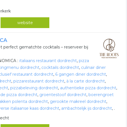
erkerk
website
ICA
 perfect gematchte cocktails – reserveer bij
ONOMICA :
italiaans restaurant dordrecht
,
pizza
tingmenu dordrecht
,
cocktails dordrecht
,
culinair diner
clusief restaurant dordrecht
,
6 gangen diner dordrecht
,
drecht
,
pizzarestaurant dordrecht
,
à la carte dordrecht
,
echt
,
pizzabeleving dordrecht
,
authentieke pizza dordrecht
,
e pizza dordrecht
,
groentestoof dordrecht
,
boerengroet
kken polenta dordrecht
,
gerookte makreel dordrecht
,
verse italiaanse kaas dordrecht
,
ambachtelijk ijs dordrecht
,
.
recht