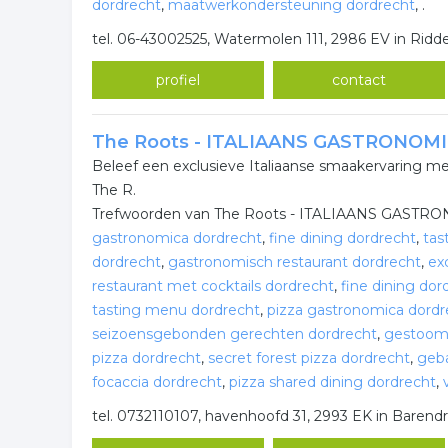
dordrecht
,
maatwerkondersteuning dordrecht
,
.
tel. 06-43002525, Watermolen 111, 2986 EV in Ridd
profiel
contact
The Roots - ITALIAANS GASTRONOM
Beleef een exclusieve Italiaanse smaakervaring met
The R.
Trefwoorden van The Roots - ITALIAANS GASTR
gastronomica dordrecht
,
fine dining dordrecht
,
tas
dordrecht
,
gastronomisch restaurant dordrecht
,
ex
restaurant met cocktails dordrecht
,
fine dining dor
tasting menu dordrecht
,
pizza gastronomica dordr
seizoensgebonden gerechten dordrecht
,
gestoomd
pizza dordrecht
,
secret forest pizza dordrecht
,
geba
focaccia dordrecht
,
pizza shared dining dordrecht
,
tel. 0732110107, havenhoofd 31, 2993 EK in Barend