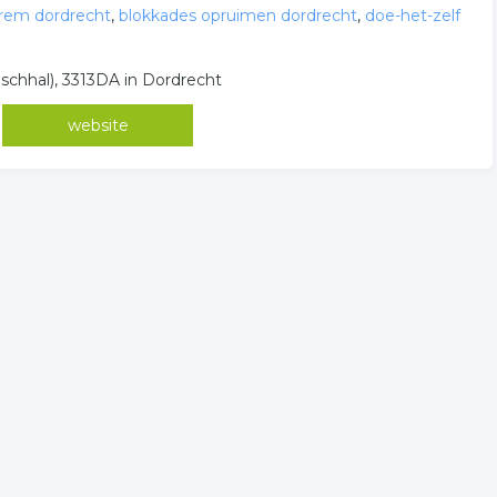
-rem dordrecht
,
blokkades opruimen dordrecht
,
doe-het-zelf
oschhal), 3313DA in Dordrecht
website