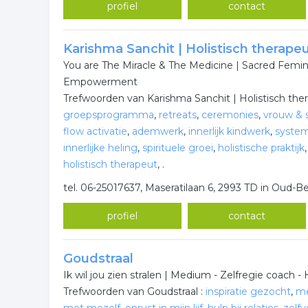
profiel
contact
Karishma Sanchit | Holistisch therape
You are The Miracle & The Medicine | Sacred Fem
Empowerment
Trefwoorden van Karishma Sanchit | Holistisch the
groepsprogramma
,
retreats
,
ceremonies
,
vrouw & s
flow activatie
,
ademwerk
,
innerlijk kindwerk
,
system
innerlijke heling
,
spirituele groei
,
holistische praktijk
holistisch therapeut
,
.
tel. 06-25017637, Maseratilaan 6, 2993 TD in Oud-Be
profiel
contact
Goudstraal
Ik wil jou zien stralen | Medium - Zelfregie coach - 
Trefwoorden van Goudstraal :
inspiratie gezocht
,
me