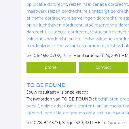
op locatie dordrecht
,
reizen naar canada dordrecht
maatwerk reizen dordrecht
,
reis ontzorgt dordrech
at home dordrecht
,
reiservaringen dordrecht
,
reist
op de luchthaven dordrecht
,
stoelreservering dord
dordrecht
,
autohuur dordrecht
,
restaurantreserver
vakanties dordrecht
,
buitenlandse vakanties dordr
middenlandse zee vakanties dordrecht
,
reistips ba
tel. 06-45620702, Prins Bernhardstraat 23, 2991 B
profiel
contact
TO BE FOUND
Jouw resultaat = is onze kracht
Trefwoorden van TO BE FOUND :
bedrijf laten gro
bedrijf
,
online advertising
,
content
,
online marketin
internet
,
bedrijf laten groeien door slimme market
tel. 078-8445271, Singel 329, 3311 HE in Dordrecht