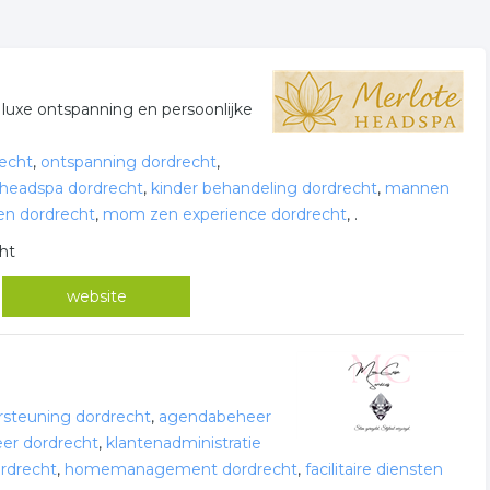
luxe ontspanning en persoonlijke
echt
,
ontspanning dordrecht
,
headspa dordrecht
,
kinder behandeling dordrecht
,
mannen
en dordrecht
,
mom zen experience dordrecht
,
.
cht
website
steuning dordrecht
,
agendabeheer
r dordrecht
,
klantenadministratie
ordrecht
,
homemanagement dordrecht
,
facilitaire diensten