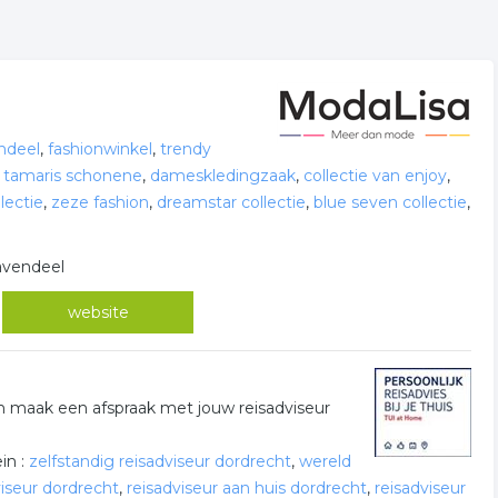
endeel
,
fashionwinkel
,
trendy
,
tamaris schonene
,
dameskledingzaak
,
collectie van enjoy
,
lectie
,
zeze fashion
,
dreamstar collectie
,
blue seven collectie
,
ravendeel
website
n maak een afspraak met jouw reisadviseur
in :
zelfstandig reisadviseur dordrecht
,
wereld
viseur dordrecht
,
reisadviseur aan huis dordrecht
,
reisadviseur