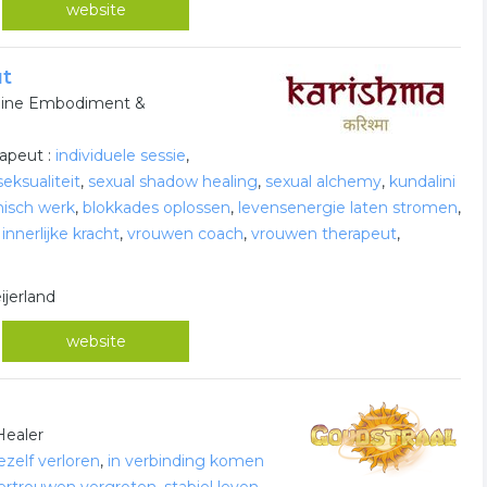
website
ut
inine Embodiment &
rapeut :
individuele sessie
,
eksualiteit
,
sexual shadow healing
,
sexual alchemy
,
kundalini
isch werk
,
blokkades oplossen
,
levensenergie laten stromen
,
,
innerlijke kracht
,
vrouwen coach
,
vrouwen therapeut
,
ijerland
website
Healer
zelf verloren
,
in verbinding komen