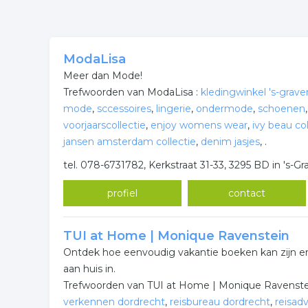
ModaLisa
Meer dan Mode!
Trefwoorden van ModaLisa :
kledingwinkel 's-grav
mode
,
sccessoires
,
lingerie
,
ondermode
,
schoenen
voorjaarscollectie
,
enjoy womens wear
,
ivy beau col
jansen amsterdam collectie
,
denim jasjes
,
.
tel. 078-6731782, Kerkstraat 31-33, 3295 BD in 's-G
profiel
contact
TUI at Home | Monique Ravenstein
Ontdek hoe eenvoudig vakantie boeken kan zijn e
aan huis in.
Trefwoorden van TUI at Home | Monique Ravenste
verkennen dordrecht
,
reisbureau dordrecht
,
reisad