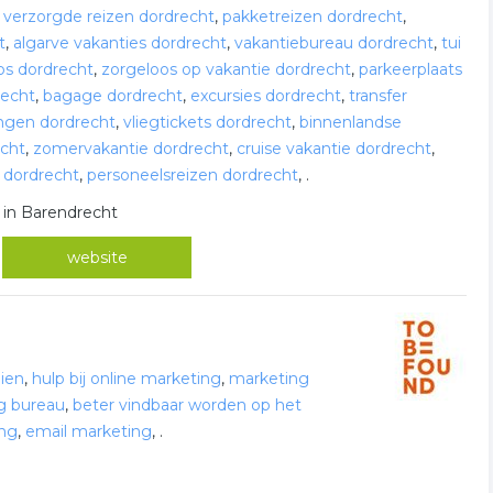
,
verzorgde reizen dordrecht
,
pakketreizen dordrecht
,
t
,
algarve vakanties dordrecht
,
vakantiebureau dordrecht
,
tui
ips dordrecht
,
zorgeloos op vakantie dordrecht
,
parkeerplaats
recht
,
bagage dordrecht
,
excursies dordrecht
,
transfer
ingen dordrecht
,
vliegtickets dordrecht
,
binnenlandse
echt
,
zomervakantie dordrecht
,
cruise vakantie dordrecht
,
li dordrecht
,
personeelsreizen dordrecht
,
.
M in Barendrecht
website
eien
,
hulp bij online marketing
,
marketing
g bureau
,
beter vindbaar worden op het
ing
,
email marketing
,
.