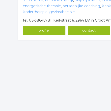
met mezelf
,
onrust in mijn lijf
,
hulp bij relaties
,
zelf
energetische therapie
,
persoonlijke coaching
,
klank
kindertherapie
,
gezinstherapie
,
.
tel. 06-38646781, Kerkstraat 6, 2964 BV in Groot 
profiel
contact