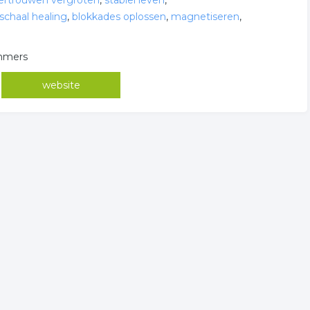
vertrouwen vergroten
,
stabiel leven
,
schaal healing
,
blokkades oplossen
,
magnetiseren
,
Ammers
website