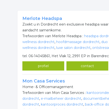
Merlote Headspa
Zoekt u in Dordrecht een exclusieve headspa waar 
aandacht samenkome.
Trefwoorden van Merlote Headspa :
headspa dordr
wellness dordrecht
,
hoofdmassage dordrecht
,
duo 
wellness dordrecht
,
luxe salon dordrecht
,
ontstress
tel. 06-14045861, Het Vlak 12, 2991 EP in Barendre
profiel
contact
Mon Casa Services
Home- & Officemanagement
Trefwoorden van Mon Casa Services :
kantooronder
dordrecht
,
e-mailbeheer dordrecht
,
documentbehee
dordrecht
,
kantoorproces dordrecht
,
back-office d