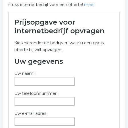
stuks internetbedrijf voor een offerte!
meer
Meer over internetbedrijf in
Prijsopgave voor
Dordrecht
internetbedrijf opvragen
Onderstaand vindt u een overzicht van alle
Kies hieronder de bedrijven waar u een gratis
internetbedrijf gerelateerde bedrijven in de omgeving
offerte bij wilt opvragen.
van Dordrecht voor een vrijblijvende aanvraag.
Uw gegevens
Onderstaande bedrijven zijn gerelateerd aan
internetbedrijf in de plaats Dordrecht. Gebruik het
Uw naam :
offerte formulier om meer informatie op te vragen over
internetbedrijf in Dordrecht.
Trefwoorden:
Uw telefoonnummer :
webdesign
website bouwer
hosting
Uw e-mail adres :
reclame
internet
online